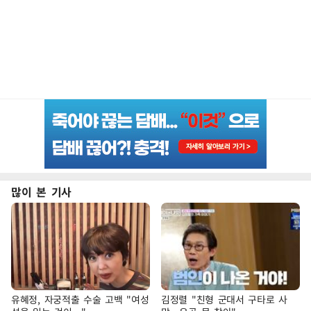
많이 본 기사
유혜정, 자궁적출 수술 고백 "여성
김정렬 "친형 군대서 구타로 사