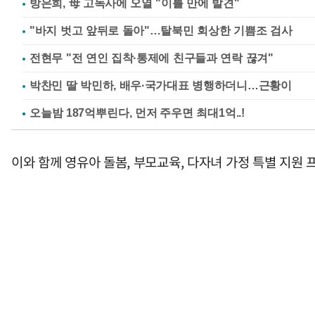
방은희, 母 고독사에 오열 "이틀 만에 발견"
"바지 벗고 앞뒤로 돌아"…탈북민 회상한 기쁨조 검사
전현무 "전 연인 집착·통제에 친구들과 연락 끊겨"
박찬민 딸 박민하, 배우·국가대표 병행하더니…근황이
이와 함께 영유아 돌봄, 부모교육, 다자녀 가정 특별 지원