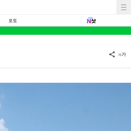
포토
가
가