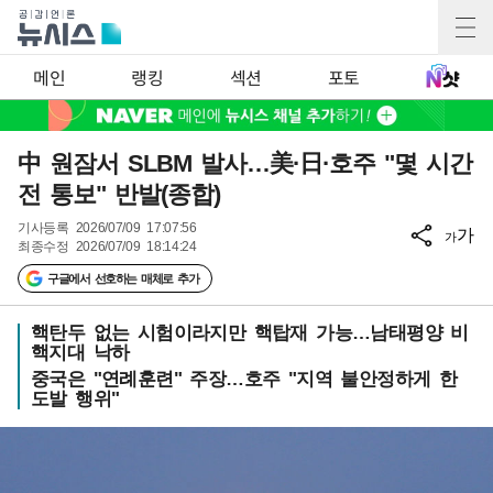
메인
랭킹
섹션
포토
中 원잠서 SLBM 발사…美·日·호주 "몇 시간
전 통보" 반발(종합)
기사등록
2026/07/09 17:07:56
가
가
최종수정
2026/07/09 18:14:24
구글에서 선호하는 매체로 추가
핵탄두 없는 시험이라지만 핵탑재 가능…남태평양 비
핵지대 낙하
중국은 "연례훈련" 주장…호주 "지역 불안정하게 한
도발 행위"