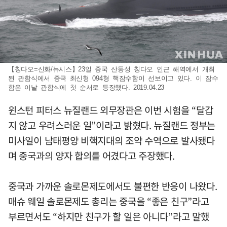
【칭다오=신화/뉴시스】23일 중국 산둥성 칭다오 인근 해역에서 개최
된 관함식에서 중국 최신형 094형 핵잠수함이 선보이고 있다. 이 잠수
함은 이날 관함식에 첫 순서로 등장했다. 2019.04.23
윈스턴 피터스 뉴질랜드 외무장관은 이번 시험을 “달갑
지 않고 우려스러운 일”이라고 밝혔다. 뉴질랜드 정부는
미사일이 남태평양 비핵지대의 조약 수역으로 발사됐다
며 중국과의 양자 합의를 어겼다고 주장했다.
중국과 가까운 솔로몬제도에서도 불편한 반응이 나왔다.
매슈 웨일 솔로몬제도 총리는 중국을 “좋은 친구”라고
부르면서도 “하지만 친구가 할 일은 아니다”라고 말했