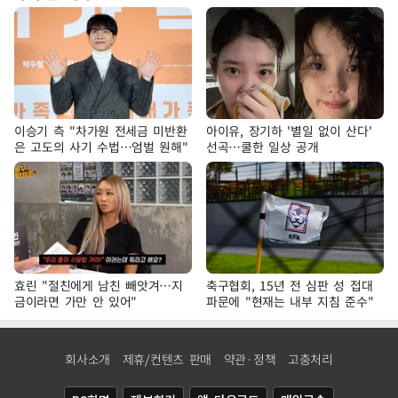
이승기 측 "차가원 전세금 미반환
아이유, 장기하 '별일 없이 산다'
은 고도의 사기 수법…엄벌 원해"
선곡…쿨한 일상 공개
효린 "절친에게 남친 빼앗겨…지
축구협회, 15년 전 심판 성 접대
금이라면 가만 안 있어"
파문에 "현재는 내부 지침 준수"
회사소개
제휴/컨텐츠 판매
약관·정책
고충처리