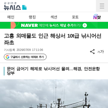
메인
랭킹
섹션
포토
고흥 외매물도 인근 해상서 10t급 낚시어선
좌초
기사등록
2026/07/09 17:11:06
가
가
구글에서 선호하는 매체로 추가
문어 금어기 해제로 낚시어선 몰려…해경, 안전운항
당부