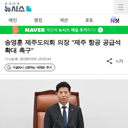
메인
랭킹
섹션
포토
송영훈 제주도의회 의장 "제주 항공 공급석
확대 촉구"
기사등록
2026/07/09 16:50:44
가
가
구글에서 선호하는 매체로 추가