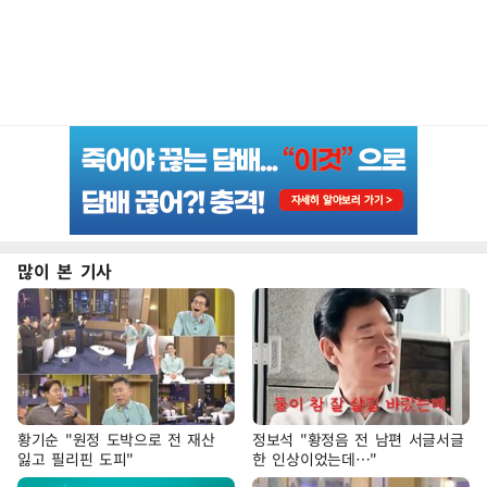
많이 본 기사
황기순 "원정 도박으로 전 재산
정보석 "황정음 전 남편 서글서글
잃고 필리핀 도피"
한 인상이었는데…"