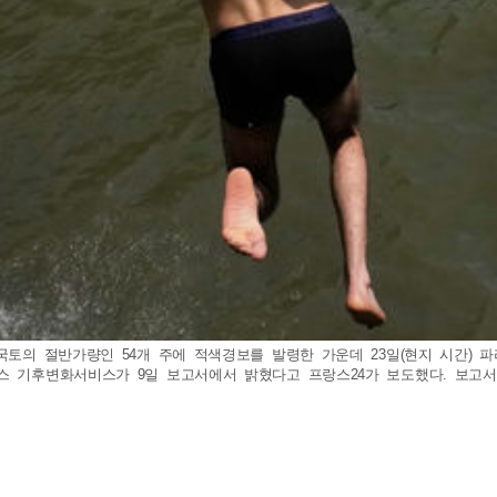
 국토의 절반가량인 54개 주에 적색경보를 발령한 가운데 23일(현지 시간)
쿠스 기후변화서비스가 9일 보고서에서 밝혔다고 프랑스24가 보도했다. 보고