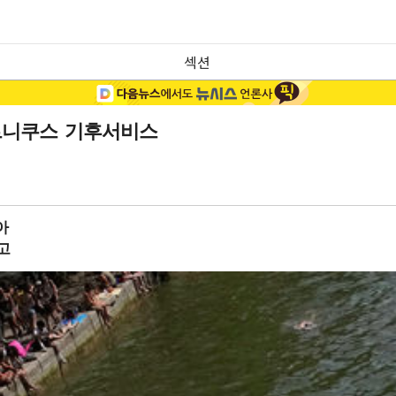
섹션
르니쿠스 기후서비스
아
고