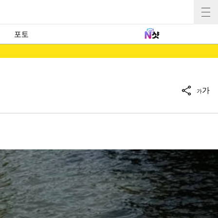
포토
가
가