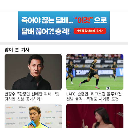
많이 본 기사
한정수 "황정민 선배만 피해…떳
LAFC 손흥민, 리그스컵 톨루카전
떳하면 신분 공개하라"
선발 출격…득점포 재가동 도전