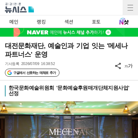
메인
랭킹
섹션
포토
대전문화재단, 예술인과 기업 잇는 '메세나
파트너스' 운영
기사등록
2026/07/09 16:38:52
가
가
구글에서 선호하는 매체로 추가
한국문화예술위원회 '문화예술후원매개단체지원사업'
선정