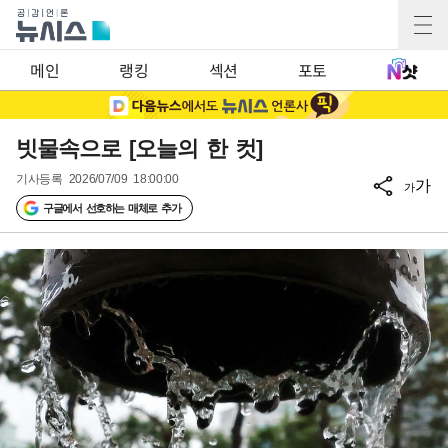
메인
랭킹
섹션
포토
빗물속으로 [오늘의 한 컷]
기사등록
2026/07/09 18:00:00
가
가
구글에서 선호하는 매체로 추가