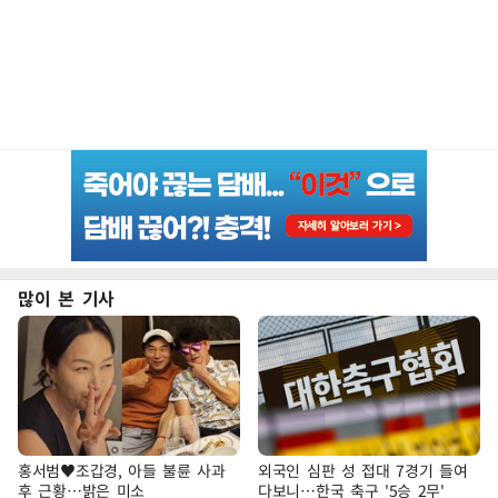
많이 본 기사
홍서범♥조갑경, 아들 불륜 사과
외국인 심판 성 접대 7경기 들여
후 근황…밝은 미소
다보니…한국 축구 '5승 2무'