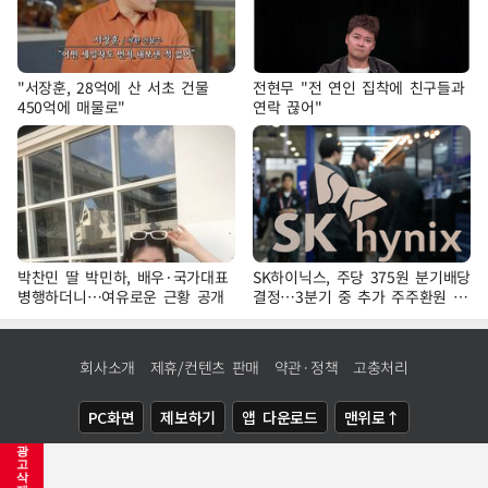
"서장훈, 28억에 산 서초 건물
전현무 "전 연인 집착에 친구들과
450억에 매물로"
연락 끊어"
박찬민 딸 박민하, 배우·국가대표
SK하이닉스, 주당 375원 분기배당
병행하더니…여유로운 근황 공개
결정…3분기 중 추가 주주환원 발
표
회사소개
제휴/컨텐츠 판매
약관·정책
고충처리
PC화면
제보하기
앱 다운로드
맨위로↑
광
COPYRIGHTⓒ
NEWSIS
ALL RIGHTS RESERVED.
고
삭