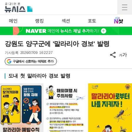
메인
랭킹
섹션
포토
강원도 양구군에 '말라리아 경보' 발령
기사등록
2026/07/09 16:22:27
가
가
구글에서 선호하는 매체로 추가
도내 첫 말라리아 경보 발령