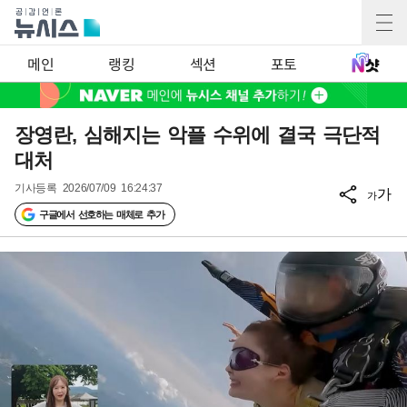
메인
랭킹
섹션
포토
장영란, 심해지는 악플 수위에 결국 극단적
대처
기사등록
2026/07/09 16:24:37
가
가
구글에서 선호하는 매체로 추가