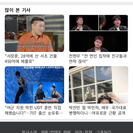
많이 본 기사
"서장훈, 28억에 산 서초 건물
전현무 "전 연인 집착에 친구들과
450억에 매물로"
연락 끊어"
"여군 지원 막힌 UDT 훈련 직접
박찬민 딸 박민하, 배우·국가대표
해봤습니다"…707 출신 女유튜버
병행하더니…여유로운 근황 공개
'완벽 소화'
회사소개
제휴/컨텐츠 판매
약관·정책
고충처리