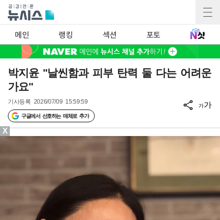
메인
랭킹
섹션
포토
박지윤 "날씬함과 피부 탄력 둘 다는 어려운
가요"
기사등록
2026/07/09 15:59:59
가
가
구글에서 선호하는 매체로 추가
X