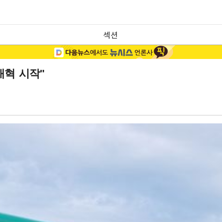
섹션
개혁 시작"