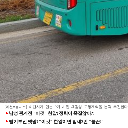
[이천=뉴시스] 이천시가 민선 9기 시민 체감형 교통개혁을 본격 추진한다