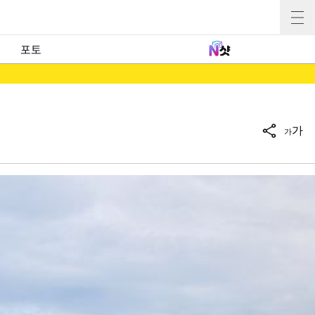
포토
가
가