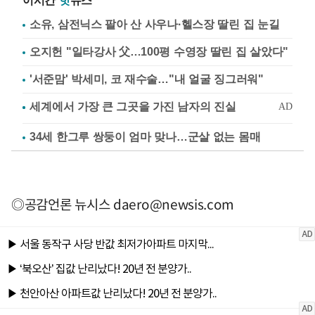
이시간
핫
뉴스
소유, 삼전닉스 팔아 산 사우나·헬스장 딸린 집 눈길
오지헌 "일타강사 父…100평 수영장 딸린 집 살았다"
'서준맘' 박세미, 코 재수술…"내 얼굴 징그러워"
34세 한그루 쌍둥이 엄마 맞나…군살 없는 몸매
◎공감언론 뉴시스
daero@newsis.com