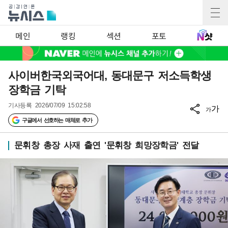
메인
랭킹
섹션
포토
사이버한국외국어대, 동대문구 저소득학생
장학금 기탁
기사등록
2026/07/09 15:02:58
가
가
구글에서 선호하는 매체로 추가
문휘창 총장 사재 출연 '문휘창 희망장학금' 전달