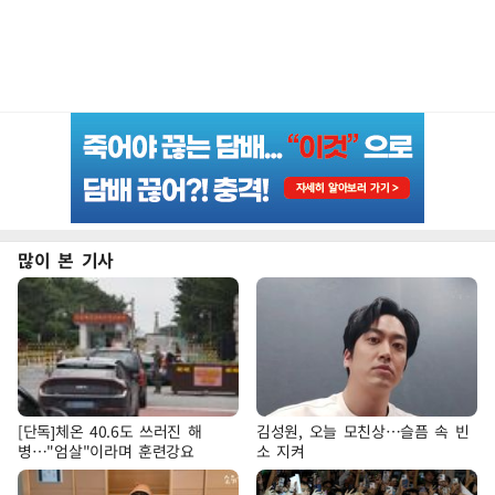
많이 본 기사
[단독]체온 40.6도 쓰러진 해
김성원, 오늘 모친상…슬픔 속 빈
병…"엄살"이라며 훈련강요
소 지켜