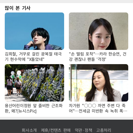
많이 본 기사
김희철, 거꾸로 걸린 광복절 태극
"손 떨림 포착"…카라 한승연, 건
기 현수막에 "X돌았네"
강 괜찮나 팬들 '걱정'
용산어린이정원 앞 즐비한 근조화
차가원 "○○○ 까면 주변 다 죽
환, 왜?[뉴시스Pic]
어"…전세금 미반환 속 녹취 폭로
파장
회사소개
제휴/컨텐츠 판매
약관·정책
고충처리