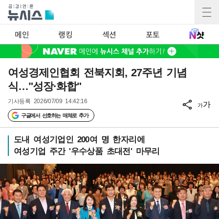
메인
랭킹
섹션
포토
여성경제인협회 전북지회, 27주년 기념
식…"성장·화합"
기사등록
2026/07/09 14:42:16
가
가
구글에서 선호하는 매체로 추가
도내 여성기업인 200여 명 한자리에
여성기업 주간 '우수상품 초대전' 마무리