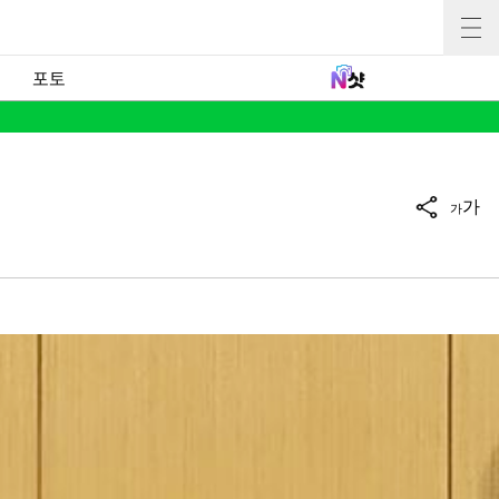
포토
가
가