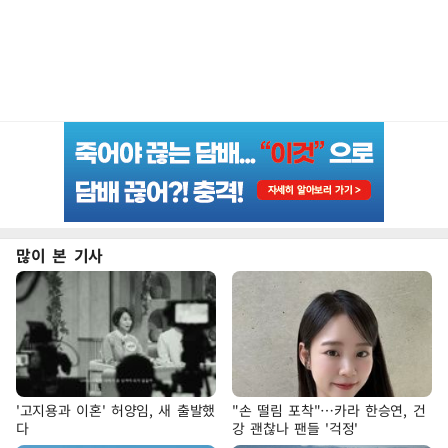
많이 본 기사
'고지용과 이혼' 허양임, 새 출발했
"손 떨림 포착"…카라 한승연, 건
다
강 괜찮나 팬들 '걱정'