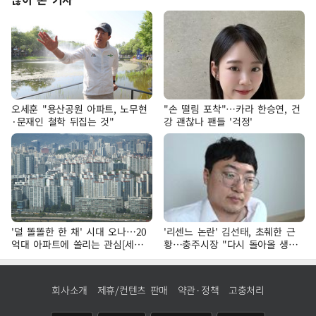
오세훈 "용산공원 아파트, 노무현
"손 떨림 포착"…카라 한승연, 건
·문재인 철학 뒤집는 것"
강 괜찮나 팬들 '걱정'
'덜 똘똘한 한 채' 시대 오나…20
'리센느 논란' 김선태, 초췌한 근
억대 아파트에 쏠리는 관심[세제
황…충주시장 "다시 돌아올 생
개편, 그 이후②]
각?"
회사소개
제휴/컨텐츠 판매
약관·정책
고충처리