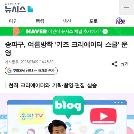
메인
랭킹
섹션
포토
송파구, 여름방학 '키즈 크리에이터 스쿨' 운
영
기사등록
2026/07/09 14:45:39
가
가
구글에서 선호하는 매체로 추가
현직 크리에이터와 기획·촬영·편집 실습