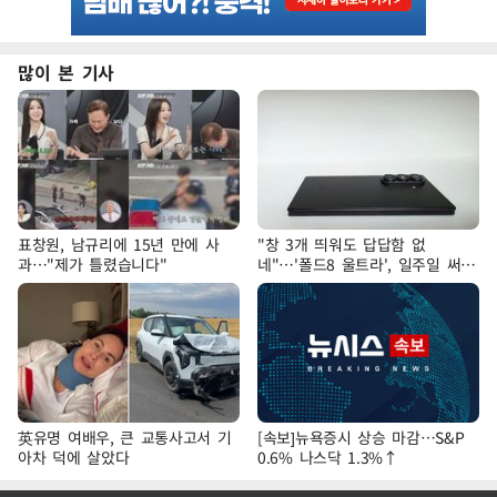
많이 본 기사
표창원, 남규리에 15년 만에 사
"창 3개 띄워도 답답함 없
과…"제가 틀렸습니다"
네"…'폴드8 울트라', 일주일 써보
니
英유명 여배우, 큰 교통사고서 기
[속보]뉴욕증시 상승 마감…S&P
아차 덕에 살았다
0.6% 나스닥 1.3%↑