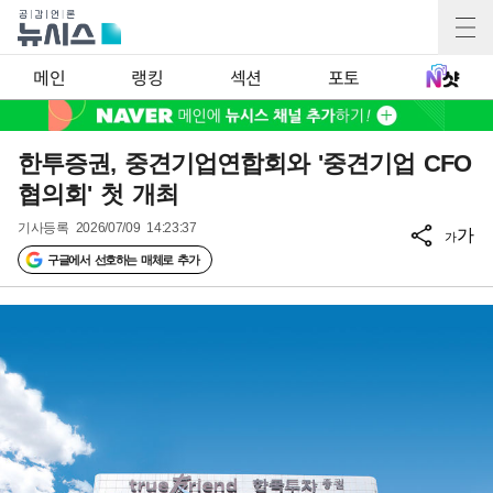
메인
랭킹
섹션
포토
한투증권, 중견기업연합회와 '중견기업 CFO
협의회' 첫 개최
기사등록
2026/07/09 14:23:37
가
가
구글에서 선호하는 매체로 추가