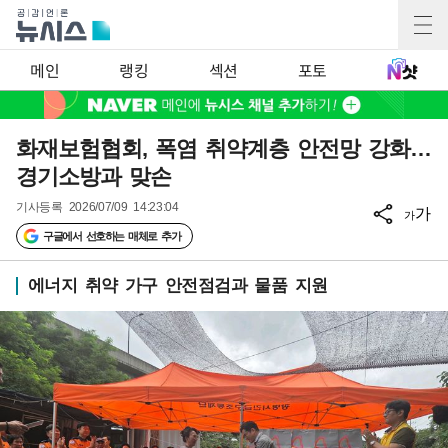
메인
랭킹
섹션
포토
화재보험협회, 폭염 취약계층 안전망 강화…
경기소방과 맞손
기사등록
2026/07/09 14:23:04
가
가
구글에서 선호하는 매체로 추가
에너지 취약 가구 안전점검과 물품 지원