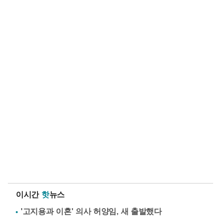
이시간
핫
뉴스
'고지용과 이혼' 의사 허양임, 새 출발했다