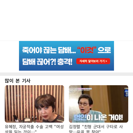
많이 본 기사
유혜정, 자궁적출 수술 고백 "여성
김정렬 "친형 군대서 구타로 사
성을 잃는 것이…"
망…유골 못 찾아"