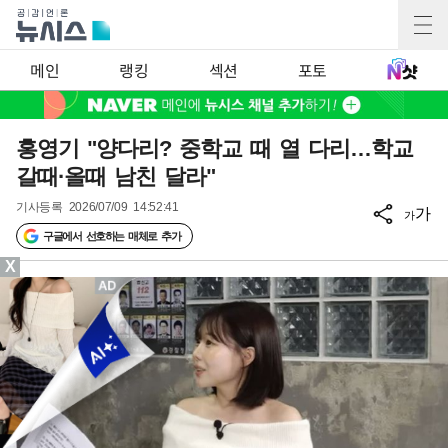
메인
랭킹
섹션
포토
홍영기 "양다리? 중학교 때 열 다리…학교
갈때·올때 남친 달라"
기사등록
2026/07/09 14:52:41
가
가
구글에서 선호하는 매체로 추가
X