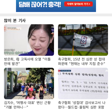
많이 본 기사
방은희, 母 고독사에 오열 "이틀
축구협회, 15년 전 심판 성 접대
만에 발견"
파문에 "현재는 내부 지침 준수"
김지수, '여행사 대표' 변신 근황
축구협회 '성접대' 감사보고서 나
"가볼 만하니…"
왔다…월드컵·올림픽 심판 포함