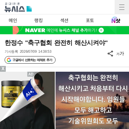
메인
랭킹
섹션
포토
한정수 "축구협회 완전히 해산시켜야"
기사등록
2026/07/09 14:38:53
가
가
구글에서 선호하는 매체로 추가
X