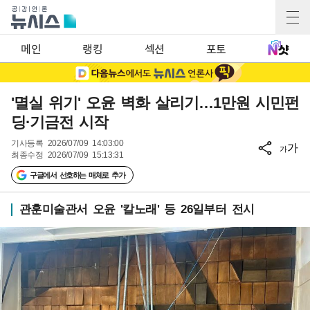
메인
랭킹
섹션
포토
'멸실 위기' 오윤 벽화 살리기…1만원 시민펀
딩·기금전 시작
기사등록
2026/07/09 14:03:00
가
가
최종수정
2026/07/09 15:13:31
구글에서 선호하는 매체로 추가
관훈미술관서 오윤 '칼노래' 등 26일부터 전시