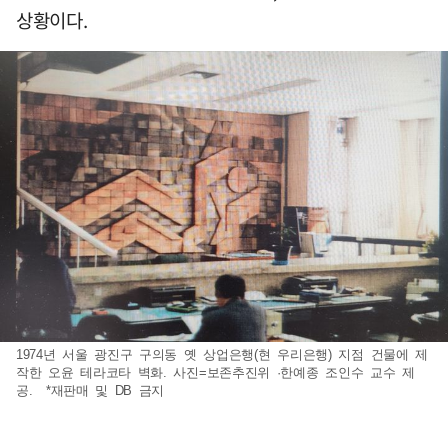
상황이다.
1974년 서울 광진구 구의동 옛 상업은행(현 우리은행) 지점 건물에 제
작한 오윤 테라코타 벽화. 사진=보존추진위 ·한예종 조인수 교수 제
공. *재판매 및 DB 금지