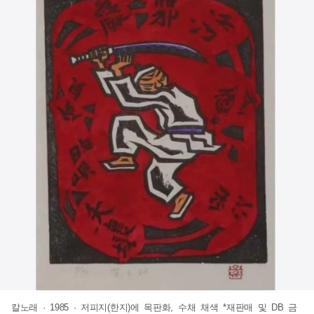
칼노래 · 1985 · 저피지(한지)에 목판화, 수채 채색 *재판매 및 DB 금