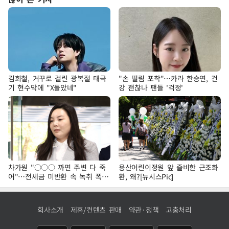
김희철, 거꾸로 걸린 광복절 태극
"손 떨림 포착"…카라 한승연, 건
기 현수막에 "X돌았네"
강 괜찮나 팬들 '걱정'
차가원 "○○○ 까면 주변 다 죽
용산어린이정원 앞 즐비한 근조화
어"…전세금 미반환 속 녹취 폭로
환, 왜?[뉴시스Pic]
파장
회사소개
제휴/컨텐츠 판매
약관·정책
고충처리