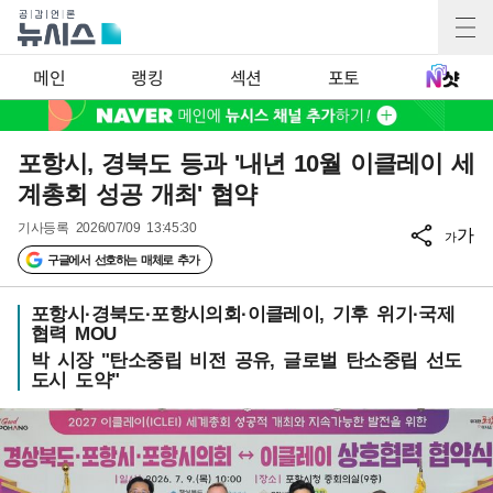
메인
랭킹
섹션
포토
포항시, 경북도 등과 '내년 10월 이클레이 세
계총회 성공 개최' 협약
기사등록
2026/07/09 13:45:30
가
가
구글에서 선호하는 매체로 추가
포항시·경북도·포항시의회·이클레이, 기후 위기·국제
협력 MOU
박 시장 "탄소중립 비전 공유, 글로벌 탄소중립 선도
도시 도약"