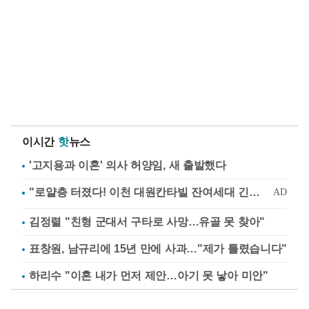
이시간
핫
뉴스
'고지용과 이혼' 의사 허양임, 새 출발했다
김정렬 "친형 군대서 구타로 사망…유골 못 찾아"
표창원, 남규리에 15년 만에 사과…"제가 틀렸습니다"
하리수 "이혼 내가 먼저 제안…아기 못 낳아 미안"