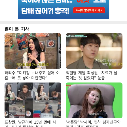
많이 본 기사
하리수 "미키정 보내주고 싶어 이
백혈병 재발 최성원 "치료가 날
혼…애 못 낳아 미안했다"
죽이는 것 같았다" 눈물
표창원, 남규리에 15년 만에 사
'서준맘' 박세미, 연하 남자친구와