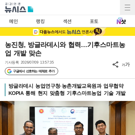
메인
랭킹
섹션
포토
농진청, 방글라데시와 협력…기후스마트농
업 개발 맞손
기사등록
2026/07/09 13:57:35
가
가
구글에서 선호하는 매체로 추가
방글라데시 농업연구청·농촌개발교육원과 업무협약
KOPIA 통해 현지 맞춤형 기후스마트농업 기술 개발