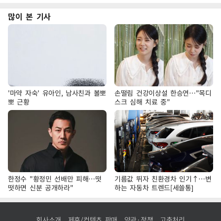
많이 본 기사
'마약 자숙' 유아인, 남사친과 볼뽀
손떨림 건강이상설 한승연…"목디
뽀 근황
스크 심해 치료 중"
한정수 "황정민 선배만 피해…떳
기름값 뛰자 친환경차 인기↑…변
떳하면 신분 공개하라"
하는 자동차 트렌드[세쓸통]
회사소개
제휴/컨텐츠 판매
약관·정책
고충처리