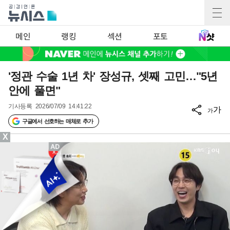
메인
랭킹
섹션
포토
'정관 수술 1년 차' 장성규, 셋째 고민…"5년
안에 풀면"
기사등록
2026/07/09 14:41:22
가
가
구글에서 선호하는 매체로 추가
X