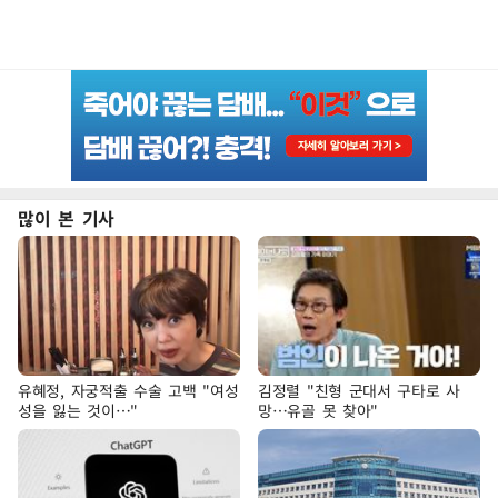
많이 본 기사
유혜정, 자궁적출 수술 고백 "여성
김정렬 "친형 군대서 구타로 사
성을 잃는 것이…"
망…유골 못 찾아"