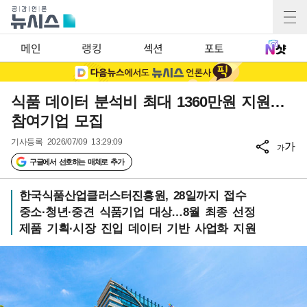
메인
랭킹
섹션
포토
식품 데이터 분석비 최대 1360만원 지원…
참여기업 모집
기사등록
2026/07/09 13:29:09
가
가
구글에서 선호하는 매체로 추가
한국식품산업클러스터진흥원, 28일까지 접수
중소·청년·중견 식품기업 대상…8월 최종 선정
제품 기획·시장 진입 데이터 기반 사업화 지원