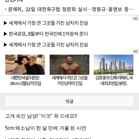
문체위, 22일 대한축구협 청문회 실시…정몽규·홍명보 증인 채택
댓글