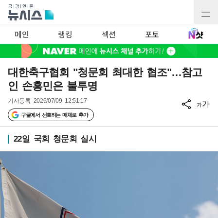
메인
랭킹
섹션
포토
대한축구협회 "청문회 최대한 협조"…참고
인 손흥민은 불투명
기사등록
2026/07/09 12:51:17
가
가
구글에서 선호하는 매체로 추가
22일 국회 청문회 실시