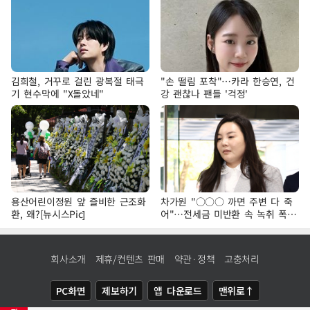
김희철, 거꾸로 걸린 광복절 태극
"손 떨림 포착"…카라 한승연, 건
기 현수막에 "X돌았네"
강 괜찮나 팬들 '걱정'
용산어린이정원 앞 즐비한 근조화
차가원 "○○○ 까면 주변 다 죽
환, 왜?[뉴시스Pic]
어"…전세금 미반환 속 녹취 폭로
파장
회사소개
제휴/컨텐츠 판매
약관·정책
고충처리
PC화면
제보하기
앱 다운로드
맨위로↑