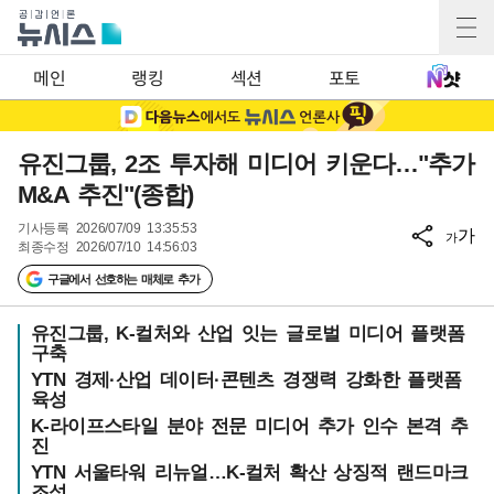
메인
랭킹
섹션
포토
유진그룹, 2조 투자해 미디어 키운다…"추가
M&A 추진"(종합)
기사등록
2026/07/09 13:35:53
가
가
최종수정
2026/07/10 14:56:03
구글에서 선호하는 매체로 추가
유진그룹, K-컬처와 산업 잇는 글로벌 미디어 플랫폼
구축
YTN 경제·산업 데이터·콘텐츠 경쟁력 강화한 플랫폼
육성
K-라이프스타일 분야 전문 미디어 추가 인수 본격 추
진
YTN 서울타워 리뉴얼…K-컬처 확산 상징적 랜드마크
조성