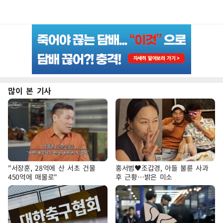
많이 본 기사
"서장훈, 28억에 산 서초 건물
홍서범♥조갑경, 아들 불륜 사과
450억에 매물로"
후 근황…밝은 미소