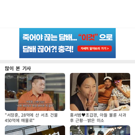
많이 본 기사
"서장훈, 28억에 산 서초 건물
홍서범♥조갑경, 아들 불륜 사과
450억에 매물로"
후 근황…밝은 미소