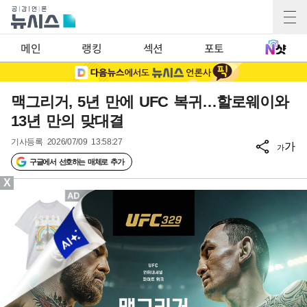
메인
랭킹
섹션
포토
맥그리거, 5년 만에 UFC 복귀…할로웨이와
13년 만의 맞대결
기사등록
2026/07/09 13:58:27
가
가
구글에서 선호하는 매체로 추가
X