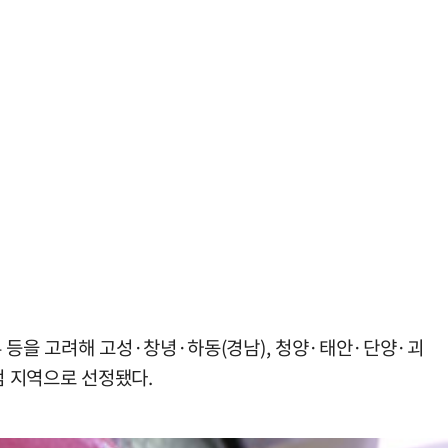
 등을 고려해 고성·창녕·하동(경남), 청양·태안·단양·괴
범 지역으로 선정됐다.