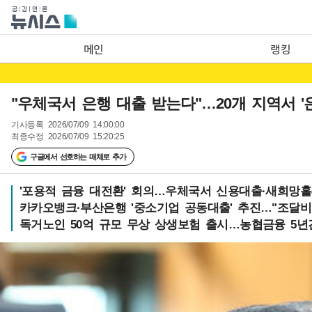
메인
랭킹
"우체국서 은행 대출 받는다"…20개 지역서 '
기사등록
2026/07/09 14:00:00
최종수정
2026/07/09 15:20:25
구글에서 선호하는 매체로 추가
'포용적 금융 대전환' 회의…우체국서 신용대출·새희망홀씨
카카오뱅크·부산은행 '중소기업 공동대출' 추진…"조달비
독거노인 50억 규모 무상 상생보험 출시…농협금융 5년간