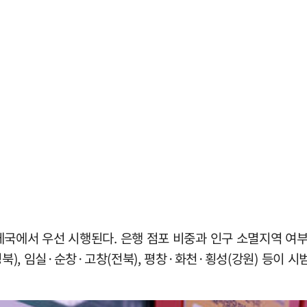
국에서 우선 시행된다. 은행 점포 비중과 인구 소멸지역 여부
경북), 임실·순창·고창(전북), 평창·화천·횡성(강원) 등이 시