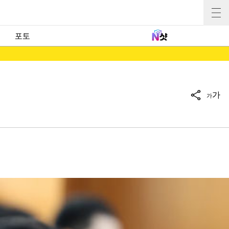
포토
가
가