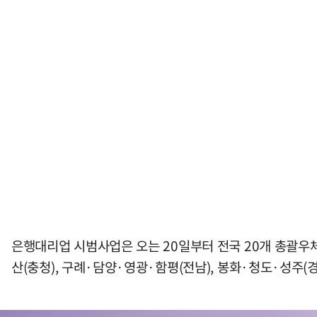
은행대리업 시범사업은 오는 20일부터 전국 20개 총괄우체
산(충청), 구례·담양·영광·함평(전남), 봉화·청도·성주(