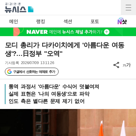
메인
랭킹
섹션
포토
모디 총리가 다카이치에게 '아름다운 여동
생'?…日정부 "오역"
기사등록
2026/07/09 13:11:26
가
가
구글에서 선호하는 매체로 추가
통역 과정서 '아름다운' 수식어 덧붙여져
실제 표현은 '나의 여동생'으로 파악
인도 측은 별다른 문제 제기 없어