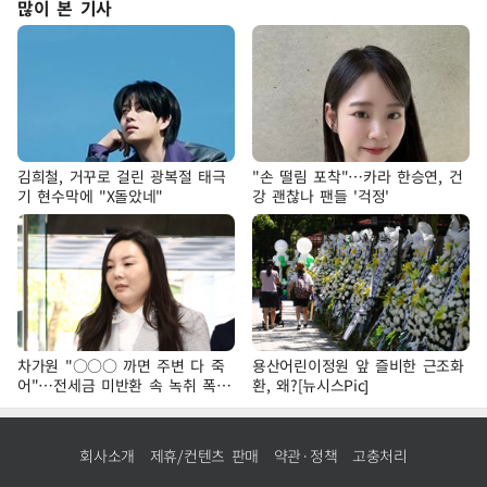
많이 본 기사
김희철, 거꾸로 걸린 광복절 태극
"손 떨림 포착"…카라 한승연, 건
기 현수막에 "X돌았네"
강 괜찮나 팬들 '걱정'
차가원 "○○○ 까면 주변 다 죽
용산어린이정원 앞 즐비한 근조화
어"…전세금 미반환 속 녹취 폭로
환, 왜?[뉴시스Pic]
파장
회사소개
제휴/컨텐츠 판매
약관·정책
고충처리