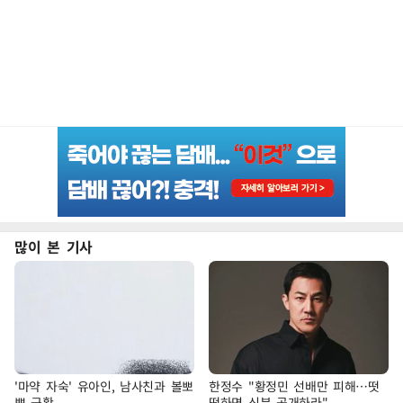
많이 본 기사
'마약 자숙' 유아인, 남사친과 볼뽀
한정수 "황정민 선배만 피해…떳
뽀 근황
떳하면 신분 공개하라"