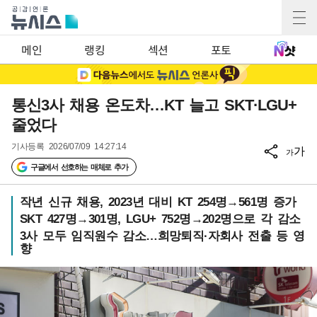
메인
랭킹
섹션
포토
통신3사 채용 온도차…KT 늘고 SKT·LGU+
줄었다
기사등록
2026/07/09 14:27:14
가
가
구글에서 선호하는 매체로 추가
작년 신규 채용, 2023년 대비 KT 254명→561명 증가
SKT 427명→301명, LGU+ 752명→202명으로 각 감소
3사 모두 임직원수 감소…희망퇴직·자회사 전출 등 영
향