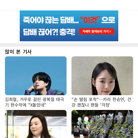
많이 본 기사
김희철, 거꾸로 걸린 광복절 태극
"손 떨림 포착"…카라 한승연, 건
기 현수막에 "X돌았네"
강 괜찮나 팬들 '걱정'