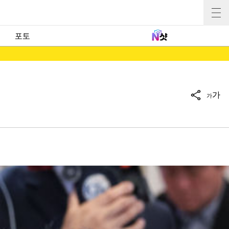
포토
가
가