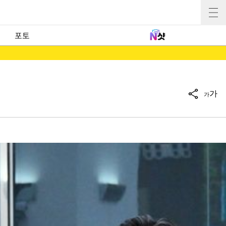
포토
가
가