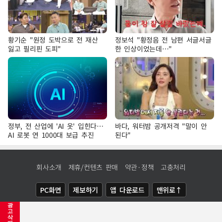
황기순 "원정 도박으로 전 재산
정보석 "황정음 전 남편 서글서글
잃고 필리핀 도피"
한 인상이었는데…"
정부, 전 산업에 'AI 옷' 입힌다…
바다, 워터밤 공개저격 "말이 안
AI 로봇 연 1000대 보급 추진
된다"
회사소개
제휴/컨텐츠 판매
약관·정책
고충처리
PC화면
제보하기
앱 다운로드
맨위로↑
광
COPYRIGHTⓒ
NEWSIS
ALL RIGHTS RESERVED.
고
삭