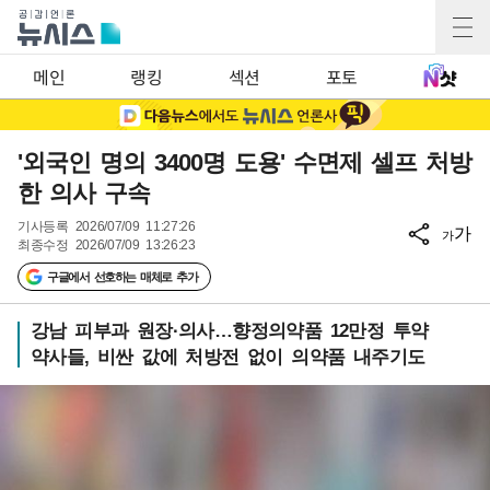
메인
랭킹
섹션
포토
'외국인 명의 3400명 도용' 수면제 셀프 처방
한 의사 구속
기사등록
2026/07/09 11:27:26
가
가
최종수정
2026/07/09 13:26:23
구글에서 선호하는 매체로 추가
강남 피부과 원장·의사…향정의약품 12만정 투약
약사들, 비싼 값에 처방전 없이 의약품 내주기도