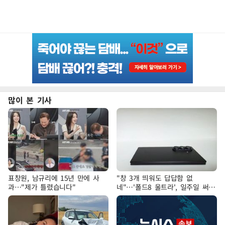
많이 본 기사
표창원, 남규리에 15년 만에 사
"창 3개 띄워도 답답함 없
과…"제가 틀렸습니다"
네"…'폴드8 울트라', 일주일 써보
니