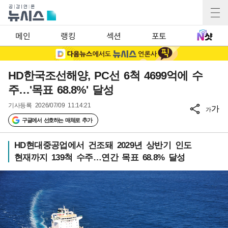
메인
랭킹
섹션
포토
HD한국조선해양, PC선 6척 4699억에 수
주…'목표 68.8%' 달성
기사등록
2026/07/09 11:14:21
가
가
구글에서 선호하는 매체로 추가
HD현대중공업에서 건조돼 2029년 상반기 인도
현재까지 139척 수주…연간 목표 68.8% 달성