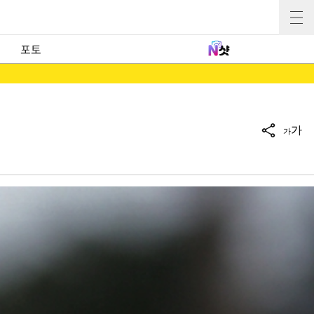
포토
가
가