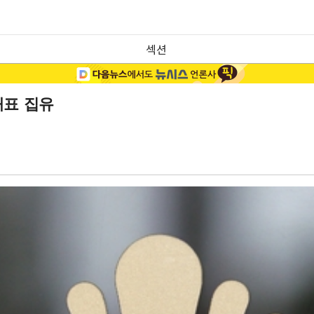
섹션
대표 집유