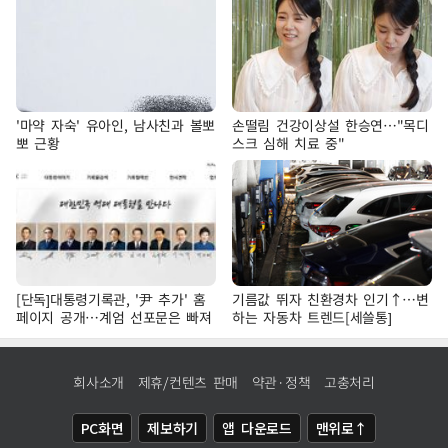
'마약 자숙' 유아인, 남사친과 볼뽀
손떨림 건강이상설 한승연…"목디
뽀 근황
스크 심해 치료 중"
[단독]대통령기록관, '尹 추가' 홈
기름값 뛰자 친환경차 인기↑…변
페이지 공개…계엄 선포문은 빠져
하는 자동차 트렌드[세쓸통]
회사소개
제휴/컨텐츠 판매
약관·정책
고충처리
PC화면
제보하기
앱 다운로드
맨위로↑