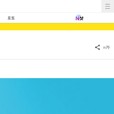
포토
가
가