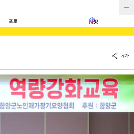
포토
가
가