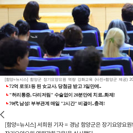
[함양=뉴시스] 함양군 장기요양요원 역량 강화교육 (사진=함양군 제공) 2026.
[함양=뉴시스] 서희원 기자 = 경남 함양군은 장기요양요원