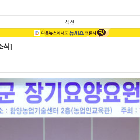
섹션
소식]