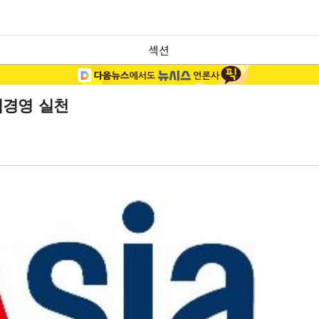
섹션
임경영 실천