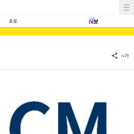
포토
가
가