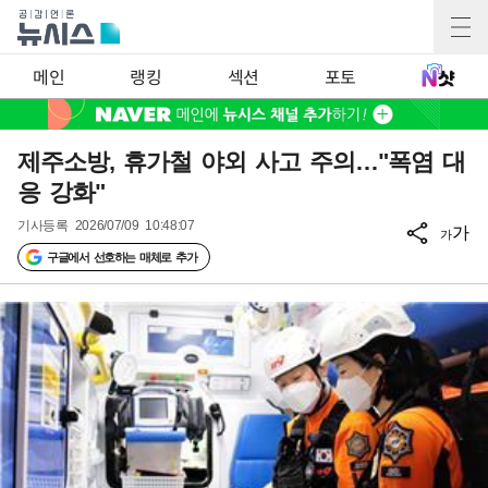
메인
랭킹
섹션
포토
제주소방, 휴가철 야외 사고 주의…"폭염 대
응 강화"
기사등록
2026/07/09 10:48:07
가
가
구글에서 선호하는 매체로 추가