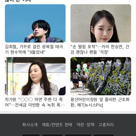
김희철, 거꾸로 걸린 광복절 태극
"손 떨림 포착"…카라 한승연, 건
기 현수막에 "X돌았네"
강 괜찮나 팬들 '걱정'
차가원 "○○○ 까면 주변 다 죽
용산어린이정원 앞 즐비한 근조화
어"…전세금 미반환 속 녹취 폭로
환, 왜?[뉴시스Pic]
파장
회사소개
제휴/컨텐츠 판매
약관·정책
고충처리