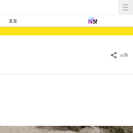
포토
가
가