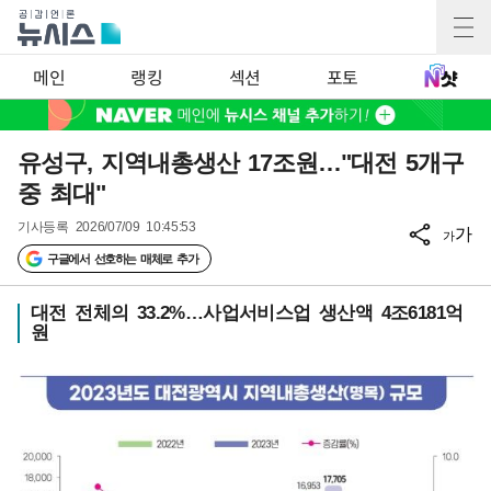
메인
랭킹
섹션
포토
유성구, 지역내총생산 17조원…"대전 5개구
중 최대"
기사등록
2026/07/09 10:45:53
가
가
구글에서 선호하는 매체로 추가
대전 전체의 33.2%…사업서비스업 생산액 4조6181억
원