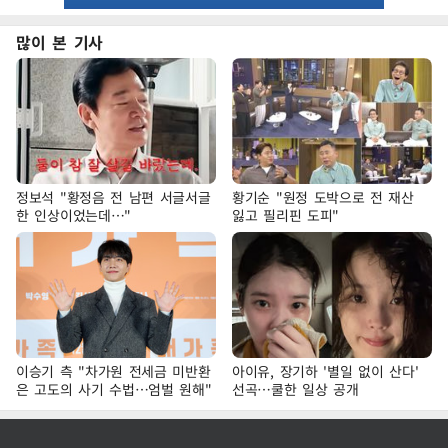
많이 본 기사
정보석 "황정음 전 남편 서글서글
황기순 "원정 도박으로 전 재산
한 인상이었는데…"
잃고 필리핀 도피"
이승기 측 "차가원 전세금 미반환
아이유, 장기하 '별일 없이 산다'
은 고도의 사기 수법…엄벌 원해"
선곡…쿨한 일상 공개