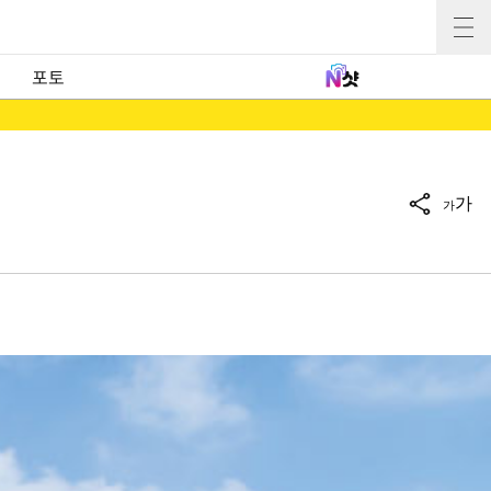
포토
가
가