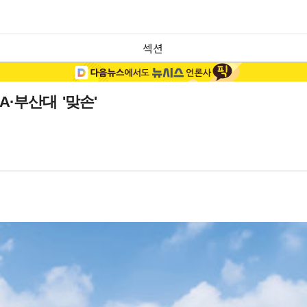
섹션
·부산대 '맞손'