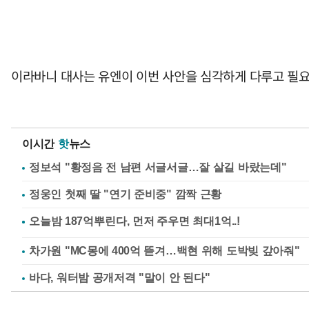
이라바니 대사는 유엔이 이번 사안을 심각하게 다루고 필요
이시간
핫
뉴스
정보석 "황정음 전 남편 서글서글…잘 살길 바랐는데"
정웅인 첫째 딸 "연기 준비중" 깜짝 근황
차가원 "MC몽에 400억 뜯겨…백현 위해 도박빚 갚아줘"
바다, 워터밤 공개저격 "말이 안 된다"