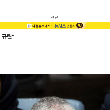
섹션
 규탄"