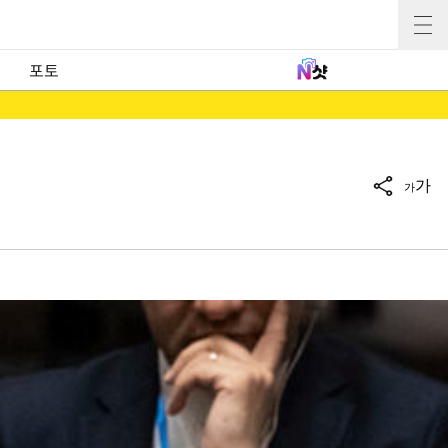
포토
가
가