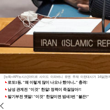
[뉴욕=AP/뉴시스]아미르 사이드 이라바니 유엔 주재 이란대사가 14일(현지