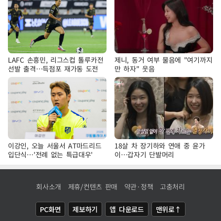
LAFC 손흥민, 리그스컵 톨루카전
제니, 동거 여부 물음에 "여기까지
선발 출격…득점포 재가동 도전
만 하자" 웃음
이강인, 오늘 서울서 AT마드리드
18살 차 장기하와 연애 중 윤가
입단식…'전례 없는 특급대우'
이…갑자기 단발머리
회사소개
제휴/컨텐츠 판매
약관·정책
고충처리
PC화면
제보하기
앱 다운로드
맨위로↑