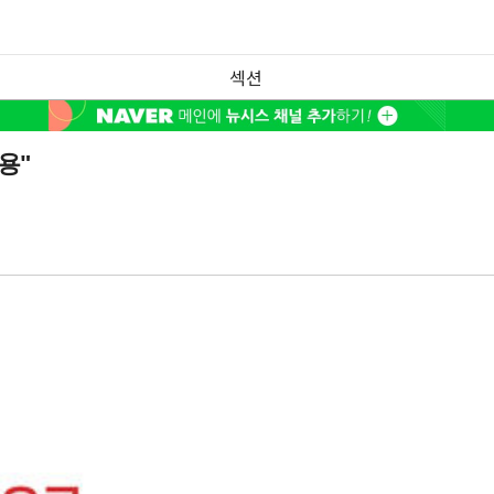
섹션
용"