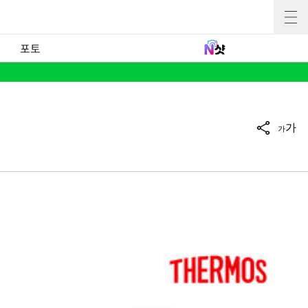
포토
가
가